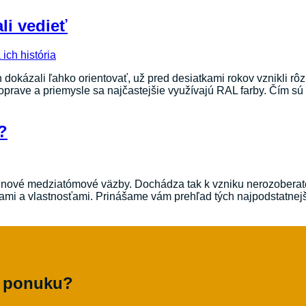
li vedieť
 dokázali ľahko orientovať, už pred desiatkami rokov vznikli rô
, doprave a priemysle sa najčastejšie využívajú RAL farby. Čím sú
?
rajú nové medziatómové väzby. Dochádza tak k vzniku nerozober
ťami a vlastnosťami. Prinášame vám prehľad tých najpodstatnejšíc
ú ponuku?