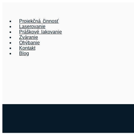
Preskočiť
na
obsah
Projekčná činnosť
Laserovanie
Práškové lakovanie
Zváranie
Ohýbanie
Kontakt
Blog