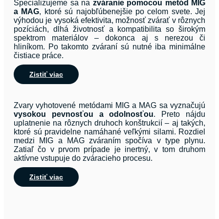
Špecializujeme sa na
zváranie pomocou metód MIG
a MAG
, ktoré sú najobľúbenejšie po celom svete. Jej
výhodou je vysoká efektivita, možnosť zvárať v rôznych
pozíciách, dlhá životnosť a kompatibilita so širokým
spektrom materiálov – dokonca aj s nerezou či
hliníkom. Po takomto zváraní sú nutné iba minimálne
čistiace práce.
Zistiť viac
Zvary vyhotovené metódami MIG a MAG sa vyznačujú
vysokou pevnosťou a odolnosťou
. Preto nájdu
uplatnenie na rôznych druhoch konštrukcií – aj takých,
ktoré sú pravidelne namáhané veľkými silami. Rozdiel
medzi MIG a MAG zváraním spočíva v type plynu.
Zatiaľ čo v prvom prípade je inertný, v tom druhom
aktívne vstupuje do zváracieho procesu.
Zistiť viac