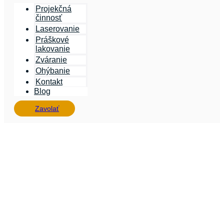
Projekčná
činnosť
Laserovanie
Práškové
lakovanie
Zváranie
Ohýbanie
Kontakt
Blog
Zavolať
PG
Metallbau