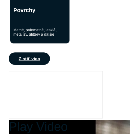
Povrchy
Matné, polomatné, lesklé,
metalízy, glittery a ďalšie
Zistiť viac
Play Video