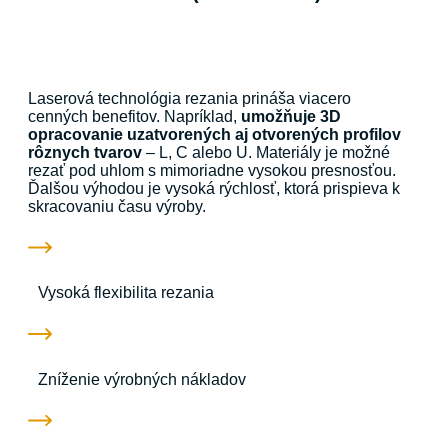
Laserová technológia rezania prináša viacero
cenných benefitov. Napríklad,
umožňuje 3D
opracovanie uzatvorených aj otvorených profilov
rôznych tvarov
– L, C alebo U. Materiály je možné
rezať pod uhlom s mimoriadne vysokou presnosťou.
Ďalšou výhodou je vysoká rýchlosť, ktorá prispieva k
skracovaniu času výroby.
Vysoká flexibilita rezania​
Zníženie výrobných nákladov​