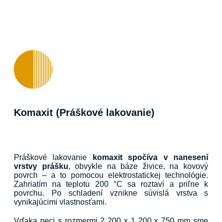
Komaxit (Práškové lakovanie)
Práškové lakovanie
komaxit spočíva v nanesení
vrstvy prášku
, obvykle na báze živice, na kovový
povrch – a to pomocou elektrostatickej technológie.
Zahriatím na teplotu 200 °C sa roztaví a priľne k
povrchu. Po schladení vznikne súvislá vrstva s
vynikajúcimi vlastnosťami.
Vďaka peci s rozmermi 2 200 x 1 200 x 750 mm sme