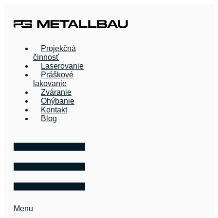
Preskočiť
na
obsah
Projekčná
činnosť
Laserovanie
Práškové
lakovanie
Zváranie
Ohýbanie
Kontakt
Blog
Menu